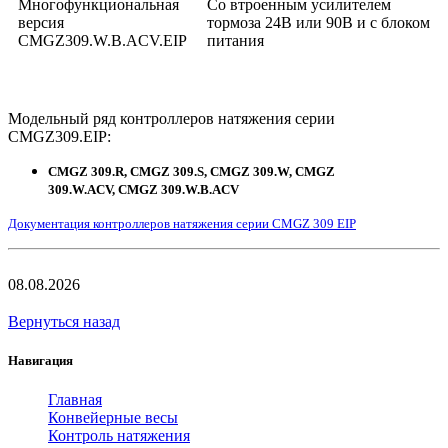
Многофункциональная
Со втроенным усилителем
версия
тормоза 24В или 90В и с блоком
CMGZ309.W.B.ACV.EIP
питания
Модельный ряд контроллеров натяжения серии
CMGZ309.EIP:
CMGZ 309.R,
CMGZ 309.S,
CMGZ 309.W,
CMGZ
309.W.ACV,
CMGZ 309.W.B.ACV
Документация контроллеров натяжения серии CMGZ 309 EIP
08.08.2026
Вернуться назад
Навигация
Главная
Конвейерные весы
Контроль натяжения