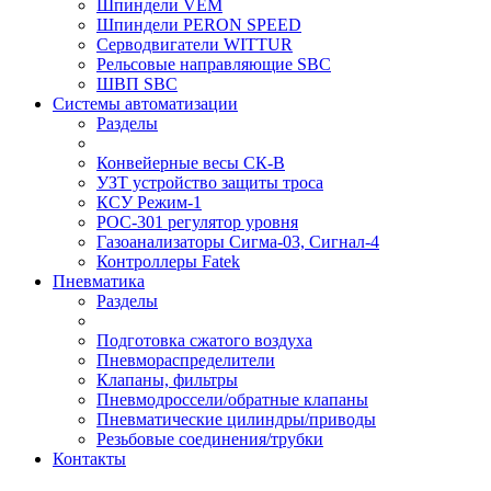
Шпиндели VEM
Шпиндели PERON SPEED
Серводвигатели WITTUR
Рельсовые направляющие SBC
ШВП SBC
Системы автоматизации
Разделы
Конвейерные весы СК-В
УЗТ устройство защиты троса
КСУ Режим-1
РОС-301 регулятор уровня
Газоанализаторы Сигма-03, Сигнал-4
Контроллеры Fatek
Пневматика
Разделы
Подготовка сжатого воздуха
Пневмораспределители
Клапаны, фильтры
Пневмодроссели/обратные клапаны
Пневматические цилиндры/приводы
Резьбовые соединения/трубки
Контакты