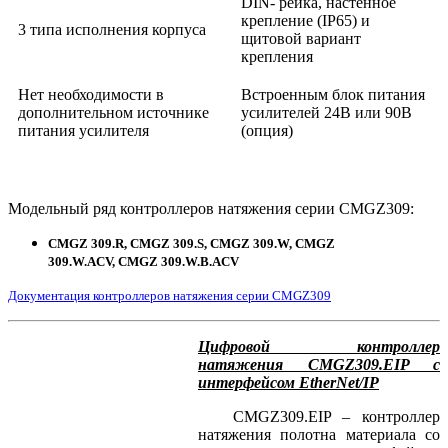
DIN- рейка, настенное
крепление (IP65) и
3 типа исполнения корпуса
щитовой вариант
крепления
Нет необходимости в
Встроенным блок питания
дополнительном источнике
усилителей 24В или 90В
питания усилителя
(опция)
Модельный ряд контроллеров натяжения серии CMGZ309:
CMGZ 309.R,
CMGZ 309.S,
CMGZ 309.W,
CMGZ
309.W.ACV,
CMGZ 309.W.B.ACV
Документация контроллеров натяжения серии CMGZ309
Цифровой контроллер
натяжения CMGZ309.EIP с
интерфейсом
EtherNet/IP
CMGZ309.EIP – контроллер
натяжения полотна материала со