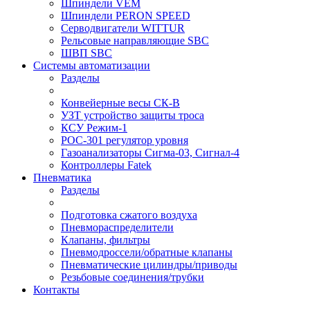
Шпиндели VEM
Шпиндели PERON SPEED
Серводвигатели WITTUR
Рельсовые направляющие SBC
ШВП SBC
Системы автоматизации
Разделы
Конвейерные весы СК-В
УЗТ устройство защиты троса
КСУ Режим-1
РОС-301 регулятор уровня
Газоанализаторы Сигма-03, Сигнал-4
Контроллеры Fatek
Пневматика
Разделы
Подготовка сжатого воздуха
Пневмораспределители
Клапаны, фильтры
Пневмодроссели/обратные клапаны
Пневматические цилиндры/приводы
Резьбовые соединения/трубки
Контакты