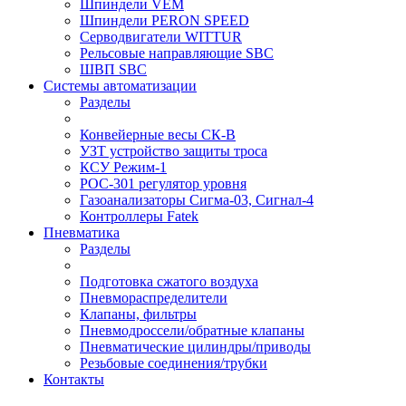
Шпиндели VEM
Шпиндели PERON SPEED
Серводвигатели WITTUR
Рельсовые направляющие SBC
ШВП SBC
Системы автоматизации
Разделы
Конвейерные весы СК-В
УЗТ устройство защиты троса
КСУ Режим-1
РОС-301 регулятор уровня
Газоанализаторы Сигма-03, Сигнал-4
Контроллеры Fatek
Пневматика
Разделы
Подготовка сжатого воздуха
Пневмораспределители
Клапаны, фильтры
Пневмодроссели/обратные клапаны
Пневматические цилиндры/приводы
Резьбовые соединения/трубки
Контакты